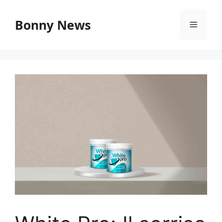
Vai
al
Bonny News
Menu
contenuto