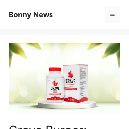
Vai
al
Bonny News
Menu
contenuto