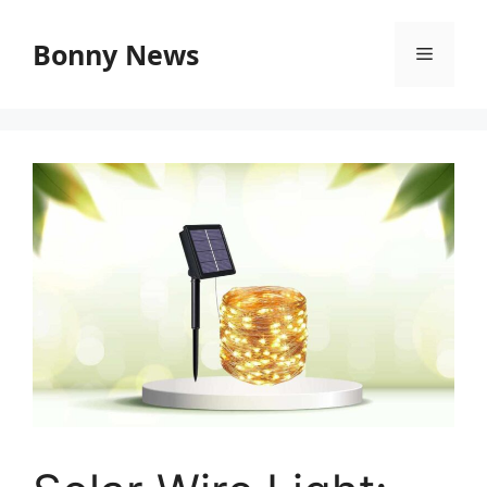
Vai
al
Bonny News
Menu
contenuto