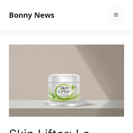
Vai
al
Bonny News
Menu
contenuto