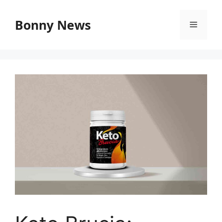
Vai
al
Bonny News
Menu
contenuto