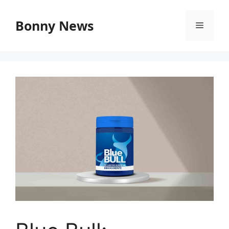
Vai
al
Bonny News
Menu
contenuto