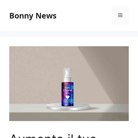
Vai
al
Bonny News
Menu
contenuto