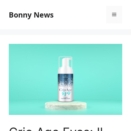
Vai
al
Bonny News
Menu
contenuto